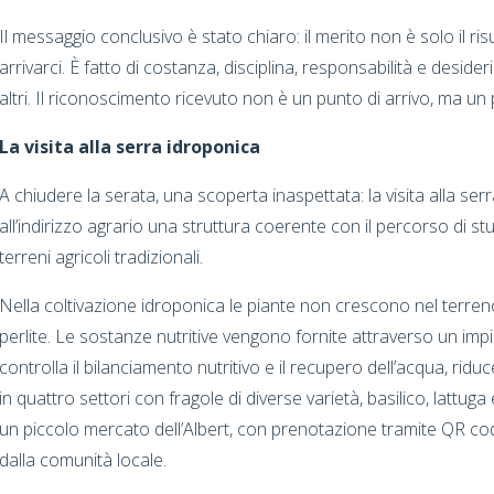
Il messaggio conclusivo è stato chiaro: il merito non è solo il ri
arrivarci. È fatto di costanza, disciplina, responsabilità e deside
altri. Il riconoscimento ricevuto non è un punto di arrivo, ma un
La visita alla serra idroponica
A chiudere la serata, una scoperta inaspettata: la visita alla serr
all’indirizzo agrario una struttura coerente con il percorso di s
terreni agricoli tradizionali.
Nella coltivazione idroponica le piante non crescono nel terre
perlite. Le sostanze nutritive vengono fornite attraverso un impi
controlla il bilanciamento nutritivo e il recupero dell’acqua, rid
in quattro settori con fragole di diverse varietà, basilico, lattuga
un piccolo mercato dell’Albert, con prenotazione tramite QR cod
dalla comunità locale.