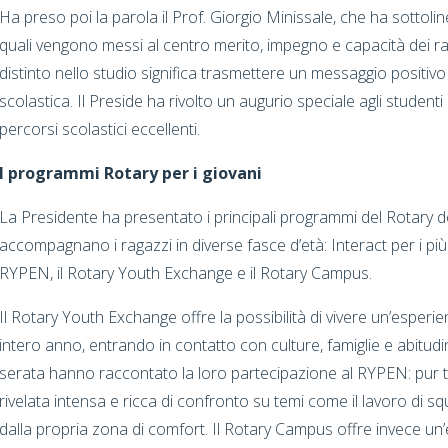
Ha preso poi la parola il Prof. Giorgio Minissale, che ha sottol
quali vengono messi al centro merito, impegno e capacità dei raga
distinto nello studio significa trasmettere un messaggio positivo 
scolastica. Il Preside ha rivolto un augurio speciale agli studenti
percorsi scolastici eccellenti.
I programmi Rotary per i giovani
La Presidente ha presentato i principali programmi del Rotary d
accompagnano i ragazzi in diverse fasce d’età: Interact per i più 
RYPEN, il Rotary Youth Exchange e il Rotary Campus.
Il Rotary Youth Exchange offre la possibilità di vivere un’esperie
intero anno, entrando in contatto con culture, famiglie e abitudin
serata hanno raccontato la loro partecipazione al RYPEN: pur tr
rivelata intensa e ricca di confronto su temi come il lavoro di s
dalla propria zona di comfort. Il Rotary Campus offre invece un