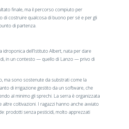
sultato finale, ma il percorso compiuto per
rio di costruire qualcosa di buono per sé e per gli
 punto di partenza.
a idroponica dell’Istituto Albert, nata per dare
tudi, in un contesto — quello di Lanzo — privo di
no, ma sono sostenute da substrati come la
anto di irrigazione gestito da un software, che
ucendo al minimo gli sprechi. La serra è organizzata
 e altre coltivazioni. I ragazzi hanno anche avviato
e: prodotti senza pesticidi, molto apprezzati