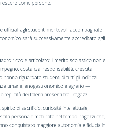
 crescere come persone.
ufficiali agli studenti meritevoli, accompagnate
to economico sarà successivamente accreditato agli
dro ricco e articolato: il merito scolastico non è
mpegno, costanza, responsabilità, crescita
 hanno riguardato studenti di tutti gli indirizzi
scienze umane, enogastronomico e agrario —
teplicità dei talenti presenti tra i ragazzi.
pirito di sacrificio, curiosità intellettuale,
crescita personale maturata nel tempo: ragazzi che,
 hanno conquistato maggiore autonomia e fiducia in