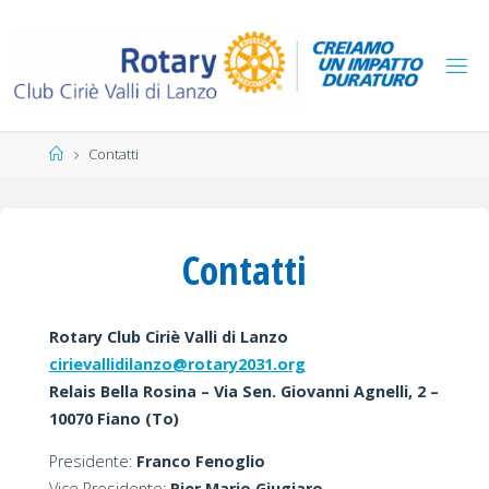
Salta
al
contenuto
Home
Contatti
Contatti
Rotary Club Ciriè Valli di Lanzo
cirievallidilanzo@rotary2031.org
Relais Bella Rosina – Via Sen. Giovanni Agnelli, 2 –
10070 Fiano (To)
Presidente:
Franco Fenoglio
Vice Presidente:
Pier Mario Giugiaro