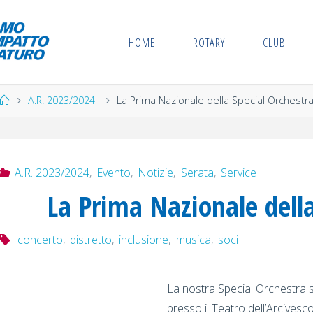
HOME
ROTARY
CLUB
Home
A.R. 2023/2024
La Prima Nazionale della Special Orchestr
A.R. 2023/2024
,
Evento
,
Notizie
,
Serata
,
Service
La Prima Nazionale della
concerto
,
distretto
,
inclusione
,
musica
,
soci
La nostra Special Orchestra si
presso il Teatro dell’Arcivesco