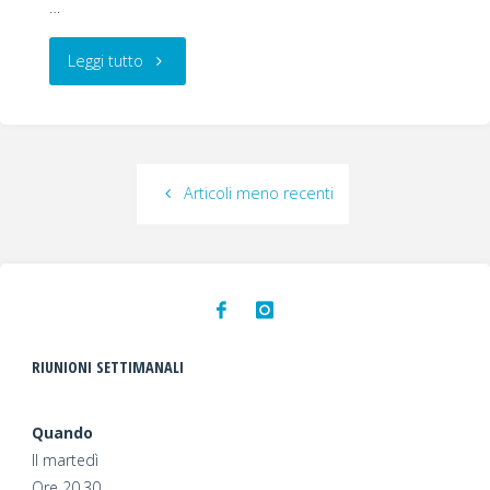
…
"Consegna
Leggi tutto
borse
di
Articoli meno recenti
studio."
RIUNIONI SETTIMANALI
Quando
Il martedì
Ore 20.30