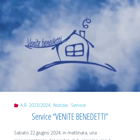
Sala
d’attesa
della
Week
Surgery
all’Ospedale
Regina
Margherita"
A.R. 2023/2024
,
Notizie
,
Service
Service “VENITE BENEDETTI”
Sabato 22 giugno 2024, in mattinata, una