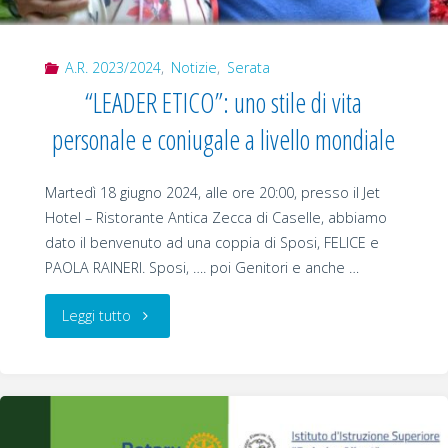
A.R. 2023/2024
,
Notizie
,
Serata
“LEADER ETICO”: uno stile di vita
personale e coniugale a livello mondiale
Martedì 18 giugno 2024, alle ore 20:00, presso il Jet
Hotel – Ristorante Antica Zecca di Caselle, abbiamo
dato il benvenuto ad una coppia di Sposi, FELICE e
PAOLA RAINERI. Sposi, …. poi Genitori e anche …
"“LEADER
Leggi tutto
ETICO”:
uno
stile