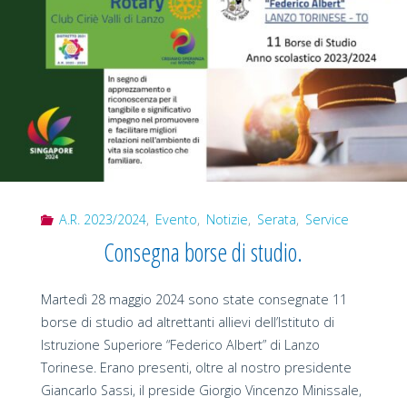
di
vita
personale
e
coniugale
A.R. 2023/2024
,
Evento
,
Notizie
,
Serata
,
Service
a
Consegna borse di studio.
livello
Martedì 28 maggio 2024 sono state consegnate 11
mondiale"
borse di studio ad altrettanti allievi dell’Istituto di
Istruzione Superiore “Federico Albert” di Lanzo
Torinese. Erano presenti, oltre al nostro presidente
Giancarlo Sassi, il preside Giorgio Vincenzo Minissale,