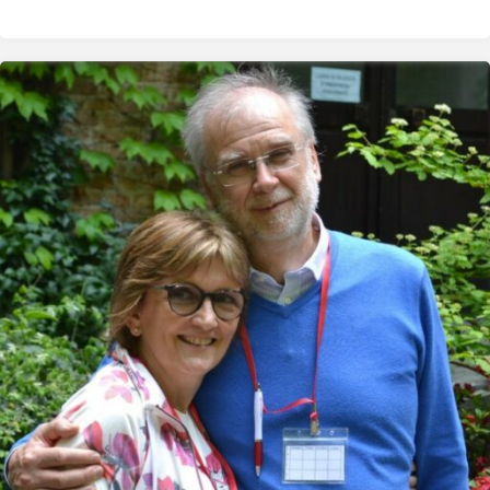
della
Paul
Harris
per
associazioni
alla
Special
Orchestra"