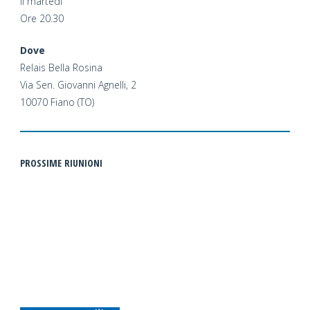
Il martedì
nelle
Ore 20.30
Valli
Dove
Relais Bella Rosina
di
Via Sen. Giovanni Agnelli, 2
10070 Fiano (TO)
Lanzo”"
PROSSIME RIUNIONI