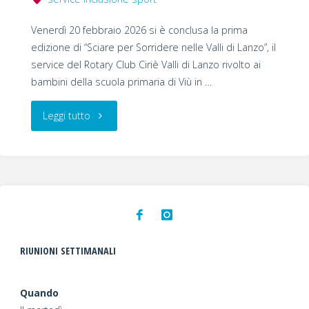
Venerdì 20 febbraio 2026 si è conclusa la prima
edizione di “Sciare per Sorridere nelle Valli di Lanzo”, il
service del Rotary Club Ciriè Valli di Lanzo rivolto ai
bambini della scuola primaria di Viù in …
"Festa
Leggi tutto
Finale
del
service
“Sciare
RIUNIONI SETTIMANALI
per
Quando
sorridere