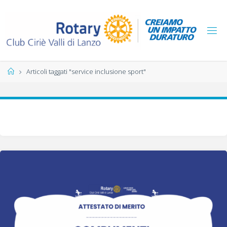
Salta
al
contenuto
Home
Articoli taggati "service inclusione sport"