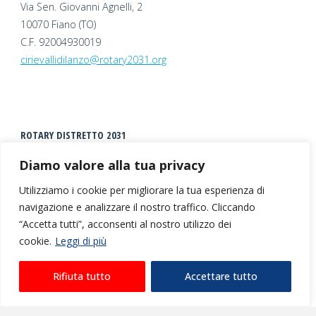
Via Sen. Giovanni Agnelli, 2
10070 Fiano (TO)
C.F. 92004930019
cirievallidilanzo@rotary2031.org
ROTARY DISTRETTO 2031
Diamo valore alla tua privacy
Utilizziamo i cookie per migliorare la tua esperienza di
navigazione e analizzare il nostro traffico. Cliccando
“Accetta tutti”, acconsenti al nostro utilizzo dei
cookie.
Leggi di più
©2026 Rotary Club Ciriè Valli di Lanzo |
Privacy +
Rifiuta tutto
Accettare tutto
Cookies
| Realizzato da
Escamotages