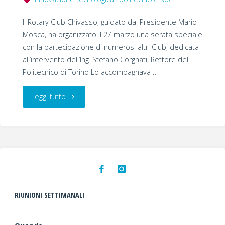
Il Rotary Club Chivasso, guidato dal Presidente Mario
Mosca, ha organizzato il 27 marzo una serata speciale
con la partecipazione di numerosi altri Club, dedicata
all’intervento dell’Ing. Stefano Corgnati, Rettore del
Politecnico di Torino Lo accompagnava …
"Interclub
Leggi tutto
con
RC
Chivasso:
Relatore
RIUNIONI SETTIMANALI
Stefano