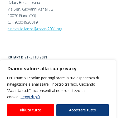
Relais Bella Rosina
Via Sen. Giovanni Agnelli, 2
10070 Fiano (TO)
C.F. 92004930019
cirievallidilanzo@rotary2031.org
ROTARY DISTRETTO 2031
Diamo valore alla tua privacy
Utilizziamo i cookie per migliorare la tua esperienza di
navigazione e analizzare il nostro traffico. Cliccando
“Accetta tutti”, acconsenti al nostro utilizzo dei
cookie.
Leggi di più
©2026 Rotary Club Ciriè Valli di Lanzo |
Privacy +
Rifiuta tutto
Accettare tutto
Cookies
| Realizzato da
Escamotages