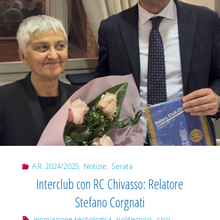
A.R. 2024/2025
,
Notizie
,
Serata
Interclub con RC Chivasso: Relatore
Stefano Corgnati
innovazione tecnologica
,
politecnico
,
soci