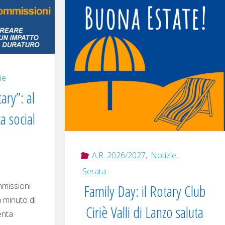
ie
ary”: al
a social
A.R. 2026/2027
,
Notizie
,
Serata
mmissioni
Family Day: il Rotary Club
 minuto di
Ciriè Valli di Lanzo saluta
enta