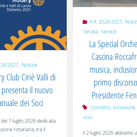
nuova
A.R. 2026/2027
,
Notiz
rubrica
Serata
,
Service
social
La Special Orche
Cascina Roccafr
del
026/2027
,
Notizie
musica, inclusion
Club"
ry Club Ciriè Valli di
primo discorso
 presenta il nuovo
Presidente Fen
nuale dei Soci
concerto
,
inclusione
soci
 del 7 luglio 2026 dedicata
zione rotariana, tra il
Il 2 luglio 2026 abbiamo a