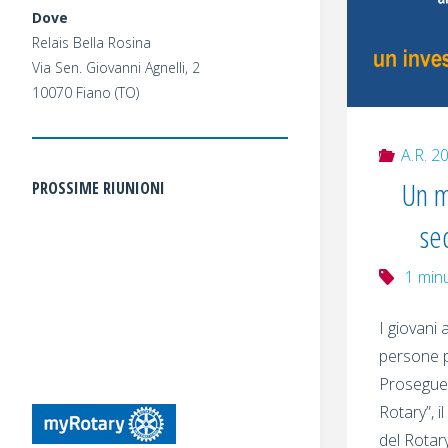
Dove
Relais Bella Rosina
Via Sen. Giovanni Agnelli, 2
10070 Fiano (TO)
A.R. 2
Un m
PROSSIME RIUNIONI
se
1 min
I giovani 
persone pe
Prosegue 
Rotary”, i
del Rotary