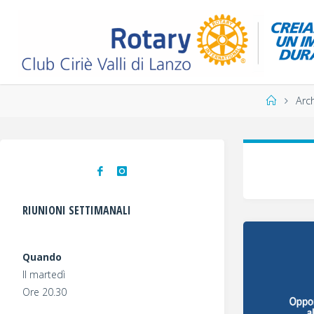
Salta
al
contenuto
Home
Arch
RIUNIONI SETTIMANALI
Quando
Il martedì
Ore 20.30