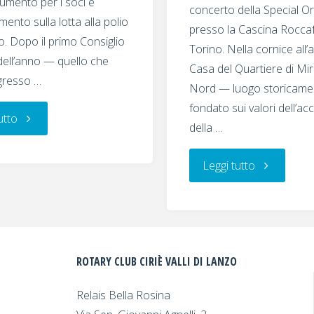
umento per i soci e
concerto della Special O
mento sulla lotta alla polio
presso la Cascina Roccaf
. Dopo il primo Consiglio
Torino. Nella cornice all’
 dell’anno — quello che
Casa del Quartiere di Mir
ngresso …
Nord — luogo storicame
fondato sui valori dell’ac
"Il
utto
della …
Rotary
"La
Leggi tutto
Club
Special
Ciriè
Orchestra
Valli
ROTARY CLUB CIRIÈ VALLI DI LANZO
a
di
Relais Bella Rosina
Cascina