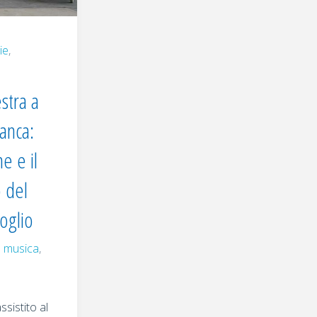
il
Rotary
ie
,
Club
stra a
Ciriè
anca:
Valli
e e il
di
 del
oglio
Lanzo
,
musica
,
saluta
l’estate
ssistito al