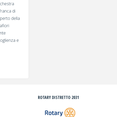
insieme
rchestra
ranca di
alle
aperto della
afiori
famiglie"
nte
coglienza e
ROTARY DISTRETTO 2031