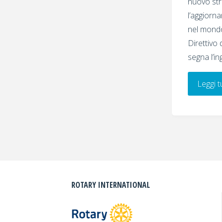
nuovo str
l’aggiorna
nel mondo
Direttivo
segna l’i
Leggi t
ROTARY INTERNATIONAL