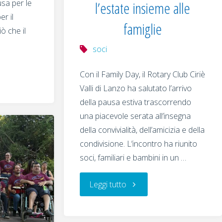
sa per le
l’estate insieme alle
er il
famiglie
ò che il
soci
Con il Family Day, il Rotary Club Ciriè
Valli di Lanzo ha salutato l’arrivo
della pausa estiva trascorrendo
una piacevole serata all’insegna
della convivialità, dell’amicizia e della
condivisione. L’incontro ha riunito
soci, familiari e bambini in un …
"Family
Leggi tutto
Day: