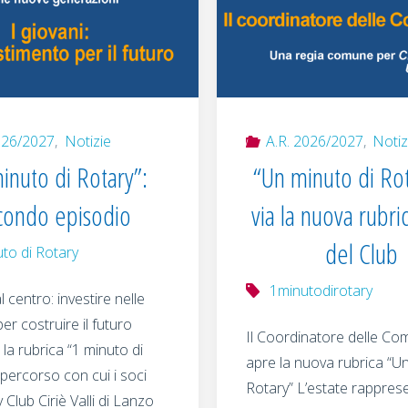
026/2027
,
Notizie
A.R. 2026/2027
,
Notiz
inuto di Rotary”:
“Un minuto di Rot
condo episodio
via la nuova rubric
del Club
uto di Rotary
1minutodirotary
al centro: investire nelle
r costruire il futuro
Il Coordinatore delle Co
la rubrica “1 minuto di
apre la nuova rubrica “Un
l percorso con cui i soci
Rotary” L’estate rappres
 Club Ciriè Valli di Lanzo