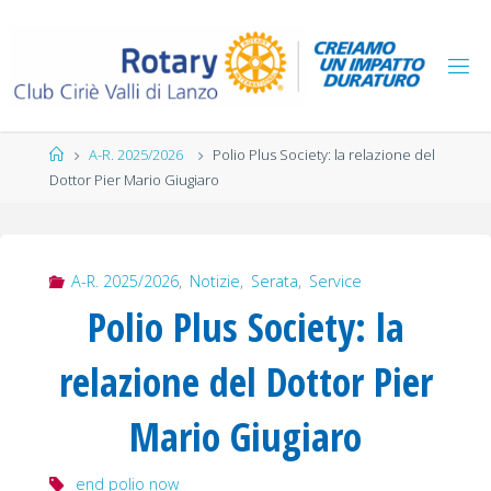
Salta
al
contenuto
Home
A-R. 2025/2026
Polio Plus Society: la relazione del
Dottor Pier Mario Giugiaro
A-R. 2025/2026
,
Notizie
,
Serata
,
Service
Polio Plus Society: la
relazione del Dottor Pier
Mario Giugiaro
end polio now