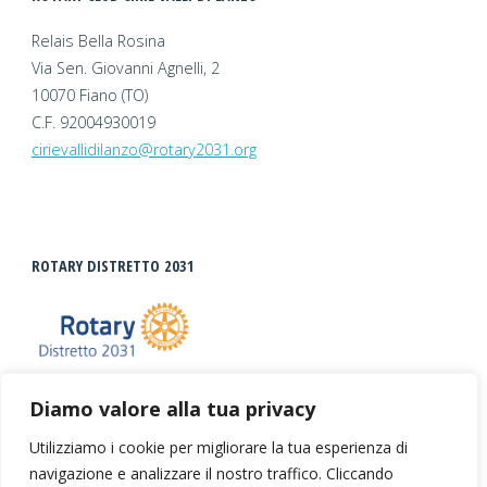
Relais Bella Rosina
Via Sen. Giovanni Agnelli, 2
10070 Fiano (TO)
C.F. 92004930019
cirievallidilanzo@rotary2031.org
ROTARY DISTRETTO 2031
Diamo valore alla tua privacy
Utilizziamo i cookie per migliorare la tua esperienza di
navigazione e analizzare il nostro traffico. Cliccando
©2026 Rotary Club Ciriè Valli di Lanzo |
Privacy +