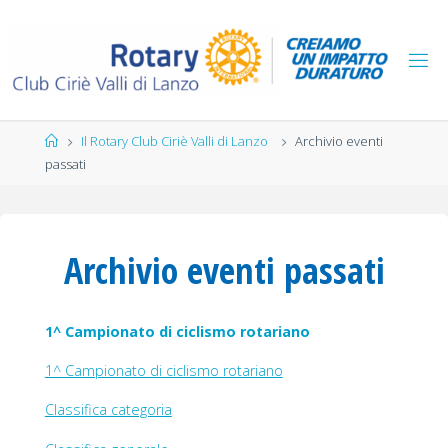
Salta
al
contenuto
Home
Il Rotary Club Ciriè Valli di Lanzo
Archivio eventi
passati
Archivio eventi passati
1^ Campionato di ciclismo rotariano
1^ Campionato di ciclismo rotariano
Classifica categoria